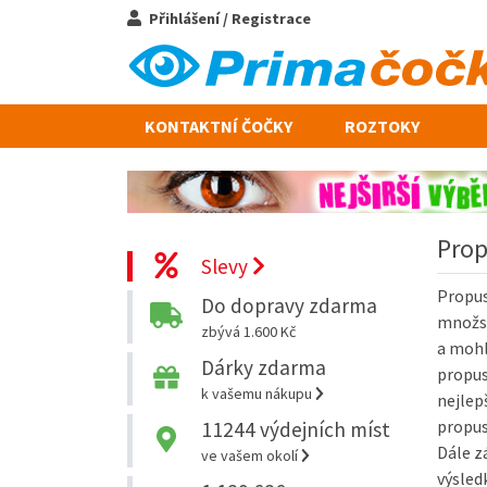
Přihlášení / Registrace
KONTAKTNÍ ČOČKY
ROZTOKY
Prop
Slevy
Propus
Do dopravy zdarma
množst
zbývá 1.600 Kč
a mohl
Dárky zdarma
propus
k vašemu nákupu
nejlep
propus
11244
výdejních míst
Dále z
ve vašem okolí
výsled