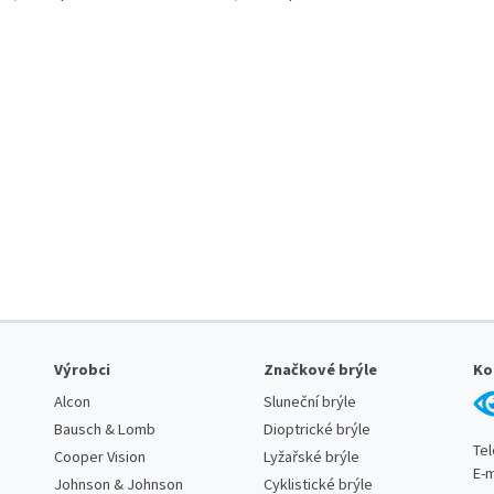
Výrobci
Značkové brýle
Ko
Alcon
Sluneční brýle
Bausch & Lomb
Dioptrické brýle
Te
Cooper Vision
Lyžařské brýle
E-m
Johnson & Johnson
Cyklistické brýle