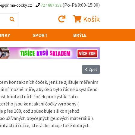
(Po-Pá 9:00-15:30)
o@prima-cocky.cz
727 887 352
Košík
INKY
SPORT
BRÝLE
Zpět
cem kontaktních čoček, jenž se zjišťuje měřením
mální možné míře, aby oko bylo řádně okysličeno
ost kontaktních čoček pro kyslík. Tato
terého jsou kontaktní čočky vyrobeny (
e přes 100, což způsobuje silikon jehož
bo užívaných obyčejných gelových materiálů ).
kontaktní čočce, která dosahuje také dobrých