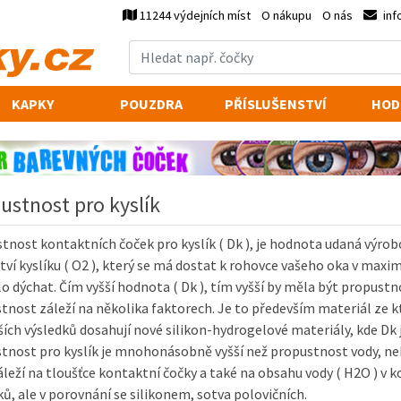
11244 výdejních míst
O nákupu
O nás
inf
KAPKY
POUZDRA
PŘÍSLUŠENSTVÍ
HOD
ustnost pro kyslík
tnost kontaktních čoček pro kyslík ( Dk ), je hodnota udaná výrob
ví kyslíku ( O2 ), který se má dostat k rohovce vašeho oka v maxi
o dýchat. Čím vyšší hodnota ( Dk ), tím vyšší by měla být propustn
tnost záleží na několika faktorech. Je to především materiál ze k
ších výsledků dosahují nové silikon-hydrogelové materiály, kde Dk j
tnost pro kyslík je mnohonásobně vyšší než propustnost vody, ne
áleží na tloušťce kontaktní čočky a také na obsahu vody ( H2O ) v 
ků, ale v porovnání se silikonem, sotva polovičních.