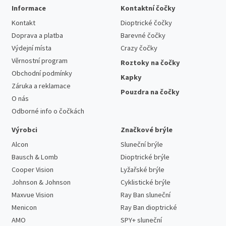
Informace
Kontaktní čočky
Kontakt
Dioptrické čočky
Doprava a platba
Barevné čočky
Výdejní místa
Crazy čočky
Věrnostní program
Roztoky na čočky
Obchodní podmínky
Kapky
Záruka a reklamace
Pouzdra na čočky
O nás
Odborné info o čočkách
Výrobci
Značkové brýle
Alcon
Sluneční brýle
Bausch & Lomb
Dioptrické brýle
Cooper Vision
Lyžařské brýle
Johnson & Johnson
Cyklistické brýle
Maxvue Vision
Ray Ban sluneční
Menicon
Ray Ban dioptrické
AMO
SPY+ sluneční