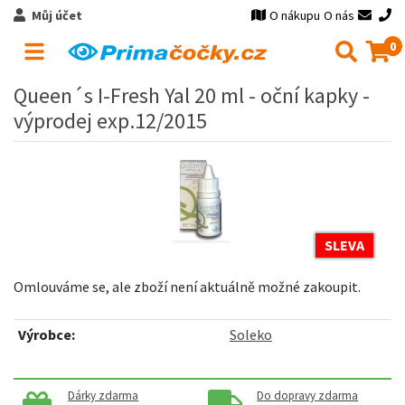
Můj účet
O nákupu
O nás
0
Queen´s I-Fresh Yal 20 ml - oční kapky -
výprodej exp.12/2015
SLEVA
Omlouváme se, ale zboží není aktuálně možné zakoupit.
Výrobce:
Soleko
Dárky zdarma
Do dopravy zdarma