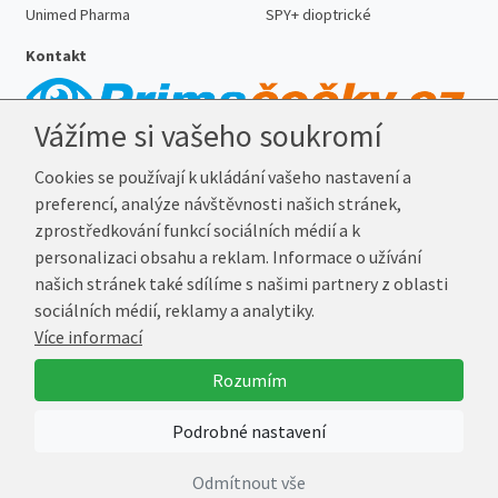
Unimed Pharma
SPY+ dioptrické
Kontakt
Vážíme si vašeho soukromí
Telefon:
727 887 352
Cookies se používají k ukládání vašeho nastavení a
E-mail:
info@prima-cocky.cz
preferencí, analýze návštěvnosti našich stránek,
Reklamační adresa
zprostředkování funkcí sociálních médií a k
Andrea Votavová
personalizaci obsahu a reklam. Informace o užívání
Revoluční 1017
našich stránek také sdílíme s našimi partnery z oblasti
290 01 Poděbrady
sociálních médií, reklamy a analytiky.
Více informací
© 2026 Prima-Čočky.cz
Rozumím
Vytvořil
Marek Kebza
Podrobné nastavení
Odmítnout vše