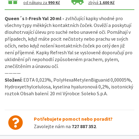
od nákupu za
990 Kč
zbývá
1.600 Kč
Queen´s I-Fresh Yal 20 ml -
zvlhčující kapky vhodné pro
všechny typy měkkých kontaktních čoček. Osvěží a poskytují
dlouhotrvající úlevu pro suché nebo unavené oči. Pomáhají v
případech, když máte pocit nečistoty nebo prachu ve svých
očích, nebo když nošení kontaktních čoček po celý den již
není příjemné. Kapky Refresh Yal se vysloveně doporučují pro
uklidnění při nepohodlí způsobeném prachem, pylem,
znečištěním a únavou očí.
————
Složení:
EDTA 0,023%, PolyHexaMetylenBiguanid 0,00005%,
Hydroxyethylcelulosa, kyselina hyaluronová 0,2%, isotonický
roztok Obsah balení: 20 ml Výrobce: Soleko S.p.A.
Potřebujete pomoct nebo poradit?
Zavolejte nám na
727 887 352
.