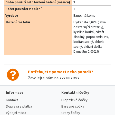
Doba použití od otevření balení (měsíců)
3
Počet pouzder v balení
1
Výrobce
Bausch & Lomb
Složení roztoku
Hydranate 0,03% (látka
odstraňující proteiny),
kyselina boritá, edetát
disodný, popoxamin 1%,
boritan sodný, chlorid
sodný, aktivní složka
Dymedtm 0,0001%
Potřebujete pomoct nebo poradit?
Zavolejte nám na
727 887 352
.
Informace
Kontaktní čočky
Kontakt
Dioptrické čočky
Doprava a platba
Barevné čočky
Výdejní místa
Crazy čočky