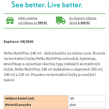
Dárky zdarma
Do dopravy zdarma
od nákupu za
990 Kč
zbývá
1.600 Kč
Expirace: 04/2026
ReNu MultiPlus 240 ml - dobrá kvalita za nízkou cenu. Roztok
na kontaktní čočky ReNu MultiPlus uchovává, hydratuje,
desinfikuje a oplachuje všechny typy měkkých kontaktních
čoček. ReNu MultiPlus 240 ml dodáváme o objemech 355 ml,
240 ml a 120 ml. Pouzdro na kontaktní čočky je součástí
balení.
Velikost balení (ml)
240
Materiál pouzdra
plast