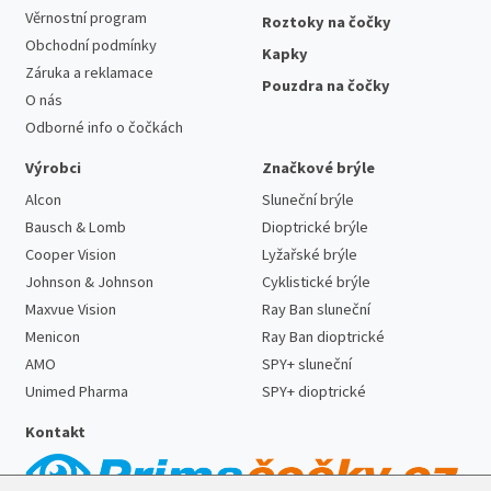
Věrnostní program
Roztoky na čočky
Obchodní podmínky
Kapky
Záruka a reklamace
Pouzdra na čočky
O nás
Odborné info o čočkách
Výrobci
Značkové brýle
Alcon
Sluneční brýle
Bausch & Lomb
Dioptrické brýle
Cooper Vision
Lyžařské brýle
Johnson & Johnson
Cyklistické brýle
Maxvue Vision
Ray Ban sluneční
Menicon
Ray Ban dioptrické
AMO
SPY+ sluneční
Unimed Pharma
SPY+ dioptrické
Kontakt