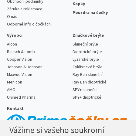
Obchodní podmínky
Kapky
Záruka a reklamace
Pouzdra na čočky
O nás
Odborné info o čočkách
Výrobci
Značkové brýle
Alcon
Sluneční brýle
Bausch & Lomb
Dioptrické brýle
Cooper Vision
Lyžařské brýle
Johnson & Johnson
Cyklistické brýle
Maxvue Vision
Ray Ban sluneční
Menicon
Ray Ban dioptrické
AMO
SPY+ sluneční
Unimed Pharma
SPY+ dioptrické
Kontakt
Vážíme si vašeho soukromí
Telefon:
727 887 352