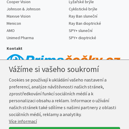
Cooper Vision
Lyžařské brýle
Johnson & Johnson
Cyklistické brýle
Maxvue Vision
Ray Ban sluneční
Menicon
Ray Ban dioptrické
AMO
SPY+ sluneční
Unimed Pharma
SPY+ dioptrické
Kontakt
Vážíme si vašeho soukromí
Telefon:
727 887 352
Cookies se používají k ukládání vašeho nastavení a
E-mail:
info@prima-cocky.cz
preferencí, analýze návštěvnosti našich stránek,
Reklamační adresa
zprostředkování funkcí sociálních médií a k
Andrea Votavová
personalizaci obsahu a reklam. Informace o užívání
Revoluční 1017
našich stránek také sdílíme s našimi partnery z oblasti
290 01 Poděbrady
sociálních médií, reklamy a analytiky.
Více informací
© 2026 Prima-Čočky.cz