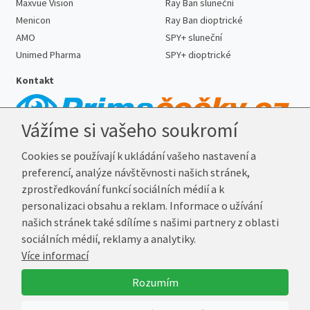
Maxvue Vision
Ray Ban sluneční
Menicon
Ray Ban dioptrické
AMO
SPY+ sluneční
Unimed Pharma
SPY+ dioptrické
Kontakt
Vážíme si vašeho soukromí
Telefon:
727 887 352
Cookies se používají k ukládání vašeho nastavení a
E-mail:
info@prima-cocky.cz
preferencí, analýze návštěvnosti našich stránek,
Reklamační adresa
zprostředkování funkcí sociálních médií a k
Andrea Votavová
personalizaci obsahu a reklam. Informace o užívání
Revoluční 1017
našich stránek také sdílíme s našimi partnery z oblasti
290 01 Poděbrady
sociálních médií, reklamy a analytiky.
Více informací
© 2026 Prima-Čočky.cz
Rozumím
Vytvořil
Marek Kebza