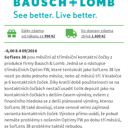
Dárky zdarma
Do dopravy zdarma
od nákupu za
990 Kč
zbývá
1.600 Kč
-6,00 8.4 09/2016
Soflens 38
jsou měsíční až tříměsíční kontaktní čočky z
produkce firmy Bausch & Lomb. Jedná se o nástupce
tříměsíčních Optim FW, které tentokrát jako SofLens 38 lze
nosit po dobu jednoho měsíce, nebo až měsíců tří. V krabičce
je 6 kontaktních čoček. Díky kratší době použitelnosti se na
kontaktních čočkách nestačí usadit tolik depozit jako na
kontaktních čočkách s delším časem výměny, ovšem z
finančního hlediska se z delší plánované výměny, kterou
SofLens 38 také dovolují, stane cenově velmi zajímavá
varianta kontaktních čoček. Výrobce přímo uvádí, že pokud
nemáte problémy s nošením Optimy FW po dobu tří měsíců,
se SofLens 38 problémy taktéž nebudou.