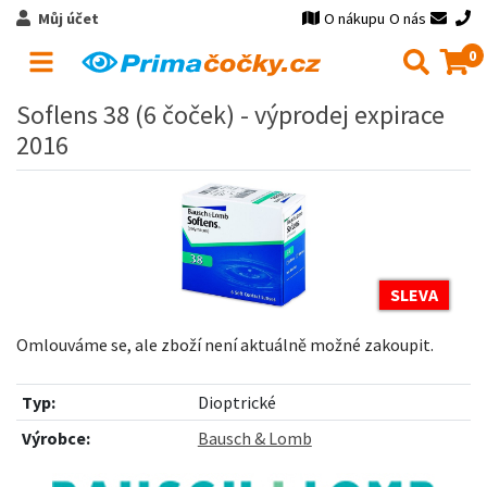
Můj účet
O nákupu
O nás
0
Soflens 38 (6 čoček) - výprodej expirace
2016
SLEVA
Omlouváme se, ale zboží není aktuálně možné zakoupit.
Typ:
Dioptrické
Výrobce:
Bausch & Lomb