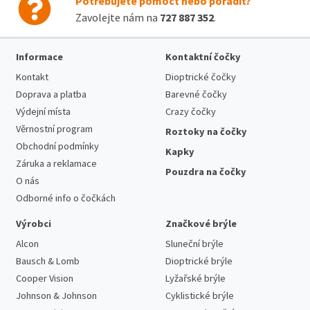
Potřebujete pomoct nebo poradit?
Zavolejte nám na
727 887 352
.
Informace
Kontaktní čočky
Kontakt
Dioptrické čočky
Doprava a platba
Barevné čočky
Výdejní místa
Crazy čočky
Věrnostní program
Roztoky na čočky
Obchodní podmínky
Kapky
Záruka a reklamace
Pouzdra na čočky
O nás
Odborné info o čočkách
Výrobci
Značkové brýle
Alcon
Sluneční brýle
Bausch & Lomb
Dioptrické brýle
Cooper Vision
Lyžařské brýle
Johnson & Johnson
Cyklistické brýle