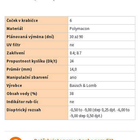
Čoček v krabičce
6
Materiál
Polymacon
Plánovaná výměna (dní)
30 až 90
UV filtr
ne
Zakřivení
8.4; 8.7
Propustnost kyslíku (Dk/t)
24
Průměr (mm)
14,0
Manipulační zbarvení
ano
Výrobce
Bausch & Lomb
Obsah vody (%)
38
Indikátor rub-líc
ne
Dioptrický rozsah
-0,50 to -9,00 (step 0,25 dpt. -6,00 to
-9,00 step 0,50 dpt.)