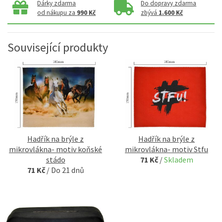
Dárky zdarma
Do dopravy zdarma
od nákupu za
990 Kč
zbývá
1.600 Kč
Související produkty
Hadřík na brýle z
Hadřík na brýle z
mikrovlákna- motiv koňské
mikrovlákna- motiv Stfu
stádo
71 Kč
/
Skladem
71 Kč
/
Do 21 dnů