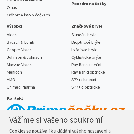
Pouzdra na čočky
O nás
Odborné info o čočkách
Výrobci
Značkové brýle
Alcon
Sluneční brýle
Bausch & Lomb
Dioptrické brýle
Cooper Vision
Lyžařské brýle
Johnson & Johnson
Cyklistické brýle
Maxvue Vision
Ray Ban sluneční
Menicon
Ray Ban dioptrické
AMO
SPY+ sluneční
Unimed Pharma
SPY+ dioptrické
Kontakt
Vážíme si vašeho soukromí
Telefon:
727 887 352
Cookies se používají k ukládání vašeho nastavení a
E-mail:
info@prima-cocky.cz