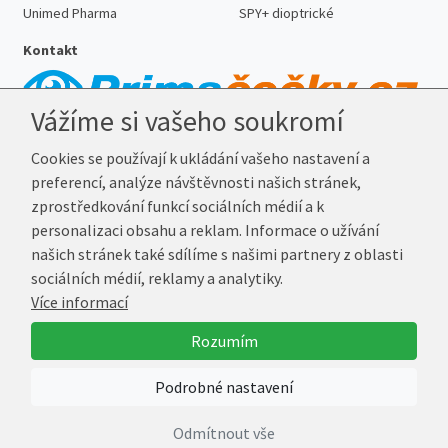
Unimed Pharma
SPY+ dioptrické
Kontakt
Vážíme si vašeho soukromí
Telefon:
727 887 352
Cookies se používají k ukládání vašeho nastavení a
E-mail:
info@prima-cocky.cz
preferencí, analýze návštěvnosti našich stránek,
Reklamační adresa
zprostředkování funkcí sociálních médií a k
Andrea Votavová
personalizaci obsahu a reklam. Informace o užívání
Revoluční 1017
našich stránek také sdílíme s našimi partnery z oblasti
290 01 Poděbrady
sociálních médií, reklamy a analytiky.
Více informací
© 2026 Prima-Čočky.cz
Rozumím
Vytvořil
Marek Kebza
Podrobné nastavení
Odmítnout vše