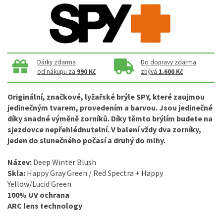
Dárky zdarma
Do dopravy zdarma
od nákupu za
990 Kč
zbývá
1.600 Kč
Originální, značkové, lyžařské brýle SPY, které zaujmou
jedinečným tvarem, provedením a barvou. Jsou jedinečné
díky snadné výměně zorníků. Díky těmto brýlím budete na
sjezdovce nepřehlédnutelní. V balení vždy dva zorníky,
jeden do slunečného počasí a druhý do mlhy.
Název:
Deep Winter Blush
Skla:
Happy Gray Green / Red Spectra + Happy
Yellow/Lucid Green
100% UV ochrana
ARC lens technology