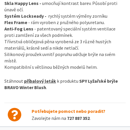
Skla Happy Lens -
umocňují kontrast barev. Působí proti
únavě očí.
Systém Lockseady -
rychlý systém výměny zorníku
Flex Frame
- rám vyroben z pružného polyuretanu.
Anti-Fog Lens
- patentovaný speciální systém ventilace
proti zamlžení za všech podmínek.
Třívrstvá obličejová pěna vyrobená ze 3 různě hustých
materiálů, krásně sedí a nikde netlačí.
Silikonový proužek uvnitř popruhu udržuje brýle na svém
místě.
Kompatibilní s většinou běžných modelů helm.
Stáhnout
příbalový leták
k produktu
SPY Lyžařské brýle
BRAVO Winter Blush
.
Potřebujete pomoct nebo poradit?
Zavolejte nám na
727 887 352
.