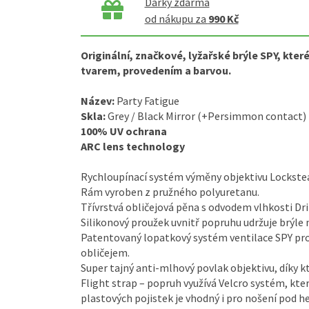
Dárky zdarma
od nákupu za
990 Kč
Originální, značkové, lyžařské brýle SPY, kte
tvarem, provedením a barvou.
Název:
Party Fatigue
Skla:
Grey / Black Mirror (+Persimmon contact)
100% UV ochrana
ARC lens technology
Rychloupínací systém výměny objektivu Lockste
Rám vyroben z pružného polyuretanu.
Třívrstvá obličejová pěna s odvodem vlhkosti Dri
Silikonový proužek uvnitř popruhu udržuje brýle
Patentovaný lopatkový systém ventilace SPY pr
obličejem.
Super tajný anti-mlhový povlak objektivu, díky k
Flight strap – popruh využívá Velcro systém, kte
plastových pojistek je vhodný i pro nošení pod 