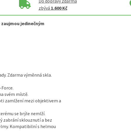
Do dopravy zdarma
zbývá
1.600 Kč
ré zaujmou jedinečným
ady. Zdarma výměnná skla.
-Force.
 na svém místě.
oti zamlžení mezi objektivem a
terému se brýle nemlží.
rý zabrání sklouznutí a bez
helmy. Kompatibilní s helmou