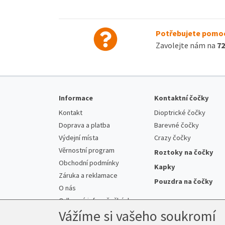
Potřebujete pomoc
Zavolejte nám na
72
Informace
Kontaktní čočky
Kontakt
Dioptrické čočky
Doprava a platba
Barevné čočky
Výdejní místa
Crazy čočky
Věrnostní program
Roztoky na čočky
Obchodní podmínky
Kapky
Záruka a reklamace
Pouzdra na čočky
O nás
Odborné info o čočkách
Vážíme si vašeho soukromí