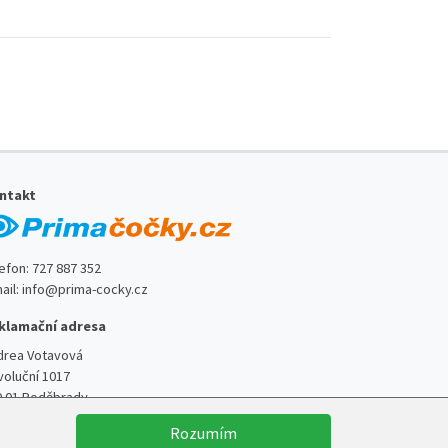
ntakt
lefon:
727 887 352
ail:
info@prima-cocky.cz
klamační adresa
drea Votavová
voluční 1017
0 01 Poděbrady
Rozumím