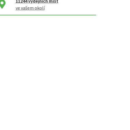
11244
výdejních míst
ve vašem okolí