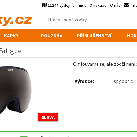
11244 výdejních míst
O nákupu
O nás
inf
KAPKY
POUZDRA
PŘÍSLUŠENSTVÍ
HOD
Fatigue
Omlouváme se, ale zboží není
Výrobce:
spy optic
SLEVA