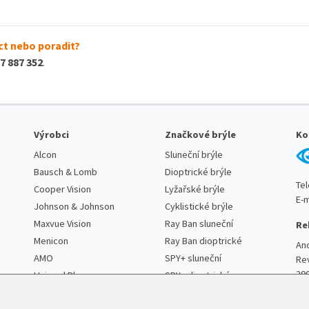
t nebo poradit?
7 887 352
.
Výrobci
Značkové brýle
Ko
Alcon
Sluneční brýle
Bausch & Lomb
Dioptrické brýle
Te
Cooper Vision
Lyžařské brýle
E-m
Johnson & Johnson
Cyklistické brýle
Maxvue Vision
Ray Ban sluneční
Re
Menicon
Ray Ban dioptrické
An
AMO
SPY+ sluneční
Re
29
Unimed Pharma
SPY+ dioptrické