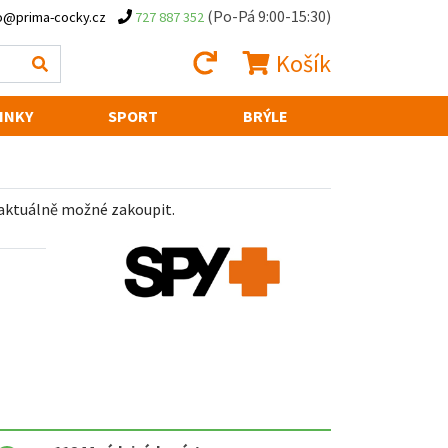
(Po-Pá 9:00-15:30)
o@prima-cocky.cz
727 887 352
Košík
INKY
SPORT
BRÝLE
 aktuálně možné zakoupit.