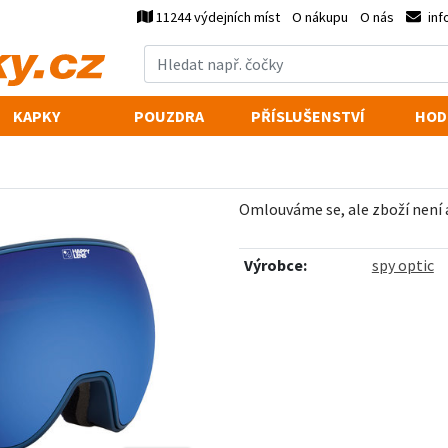
11244 výdejních míst
O nákupu
O nás
inf
KAPKY
POUZDRA
PŘÍSLUŠENSTVÍ
HOD
Omlouváme se, ale zboží není
Výrobce:
spy optic