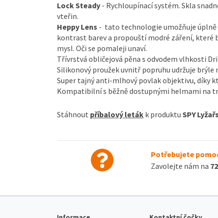
Lock Steady
- Rychloupínací systém. Skla snad
vteřin.
Heppy Lens
- tato technologie umožňuje úplně 
kontrast barev a propouští modré záření, které 
mysl. Oči se pomaleji unaví.
Třívrstvá obličejová pěna s odvodem vlhkosti Dri
Silikonový proužek uvnitř popruhu udržuje brýle
Super tajný anti-mlhový povlak objektivu, díky k
Kompatibilní s běžně dostupnými helmami na t
Stáhnout
příbalový leták
k produktu
SPY Lyžař
Potřebujete pomoc
Zavolejte nám na
72
Informace
Kontaktní čočky