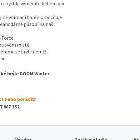
no a rychle vyměníte během pár
jiné vnímaní barev. Umocňuje
blahodárně působí na naši
-Force.
 na svém místě.
terému se brýle nemlží.
rhu
ské brýle DOOM Winter
.
t nebo poradit?
7 887 352
.
Výrobci
Značkové brýle
Ko