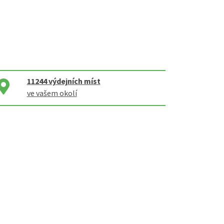
11244
výdejních míst
ve vašem okolí