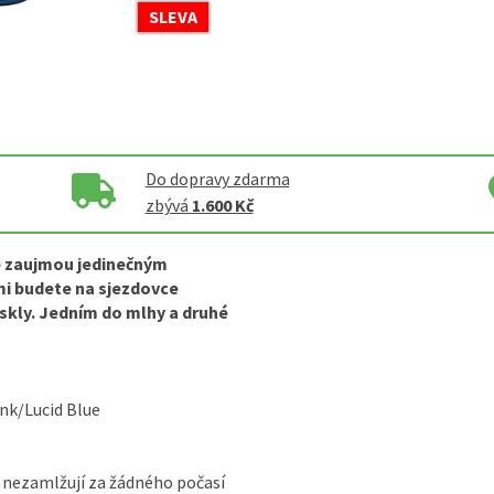
SLEVA
Do dopravy zdarma
zbývá
1.600 Kč
ré zaujmou jedinečným
mi budete na sjezdovce
skly. Jedním do mlhy a druhé
nk/Lucid Blue
a nezamlžují za žádného počasí