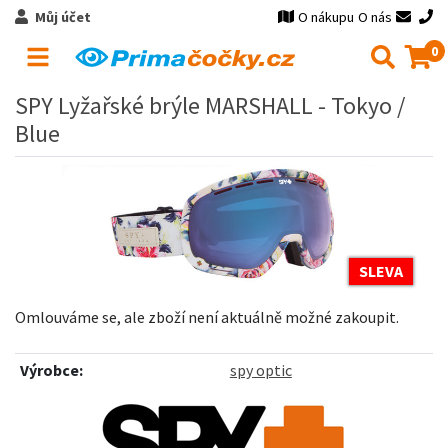
Můj účet
O nákupu
O nás
0
SPY Lyžařské brýle MARSHALL - Tokyo /
Blue
SLEVA
Omlouváme se, ale zboží není aktuálně možné zakoupit.
Výrobce:
spy optic