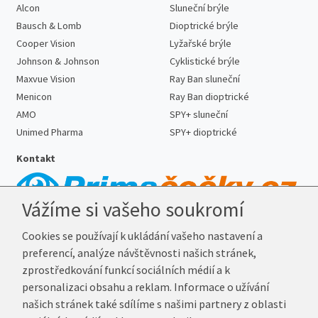
Alcon
Sluneční brýle
Bausch & Lomb
Dioptrické brýle
Cooper Vision
Lyžařské brýle
Johnson & Johnson
Cyklistické brýle
Maxvue Vision
Ray Ban sluneční
Menicon
Ray Ban dioptrické
AMO
SPY+ sluneční
Unimed Pharma
SPY+ dioptrické
Kontakt
Vážíme si vašeho soukromí
Telefon:
727 887 352
Cookies se používají k ukládání vašeho nastavení a
E-mail:
info@prima-cocky.cz
preferencí, analýze návštěvnosti našich stránek,
Reklamační adresa
zprostředkování funkcí sociálních médií a k
Andrea Votavová
personalizaci obsahu a reklam. Informace o užívání
Revoluční 1017
našich stránek také sdílíme s našimi partnery z oblasti
290 01 Poděbrady