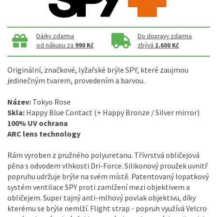
Dárky zdarma
Do dopravy zdarma
od nákupu za
990 Kč
zbývá
1.600 Kč
Originální, značkové, lyžařské brýle SPY, které zaujmou
jedinečným tvarem, provedením a barvou.
Název:
Tokyo Rose
Skla:
Happy Blue Contact (+ Happy Bronze / Silver mirror)
100% UV ochrana
ARC lens technology
Rám vyroben z pružného polyuretanu. Třívrstvá obličejová
pěna s odvodem vlhkosti Dri-Force. Silikonový proužek uvnitř
popruhu udržuje brýle na svém místě. Patentovaný lopatkový
systém ventilace SPY proti zamlžení mezi objektivem a
obličejem. Super tajný anti-mlhový povlak objektivu, díky
kterému se brýle nemlží. Flight strap - popruh využívá Velcro