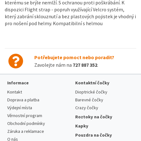
kterému se brýle nemlží. S ochranou proti poškrábání. K
dispozici Flight strap - popruh využívající Velcro systém,
který zabrání sklouznutí a bez plastových pojistek je vhodný i
pro nošení pod helmy. Kompatibilní s helmou
Potřebujete pomoct nebo poradit?
Zavolejte nám na
727 887 352
.
Informace
Kontaktní čočky
Kontakt
Dioptrické čočky
Doprava a platba
Barevné čočky
Výdejní místa
Crazy čočky
Věrnostní program
Roztoky na čočky
Obchodní podmínky
Kapky
Záruka a reklamace
Pouzdra na čočky
O nás