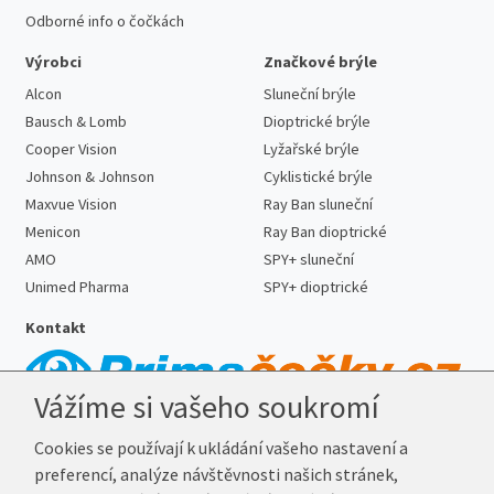
Odborné info o čočkách
Výrobci
Značkové brýle
Alcon
Sluneční brýle
Bausch & Lomb
Dioptrické brýle
Cooper Vision
Lyžařské brýle
Johnson & Johnson
Cyklistické brýle
Maxvue Vision
Ray Ban sluneční
Menicon
Ray Ban dioptrické
AMO
SPY+ sluneční
Unimed Pharma
SPY+ dioptrické
Kontakt
Vážíme si vašeho soukromí
Telefon:
727 887 352
Cookies se používají k ukládání vašeho nastavení a
E-mail:
info@prima-cocky.cz
preferencí, analýze návštěvnosti našich stránek,
Reklamační adresa