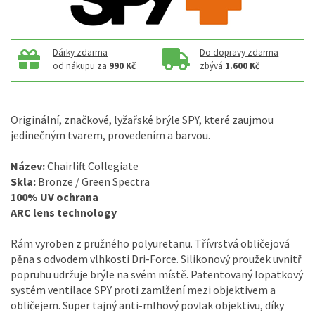
Dárky zdarma
Do dopravy zdarma
od nákupu za
990 Kč
zbývá
1.600 Kč
Originální, značkové, lyžařské brýle SPY, které zaujmou
jedinečným tvarem, provedením a barvou.
Název:
Chairlift Collegiate
Skla:
Bronze / Green Spectra
100% UV ochrana
ARC lens technology
Rám vyroben z pružného polyuretanu. Třívrstvá obličejová
pěna s odvodem vlhkosti Dri-Force. Silikonový proužek uvnitř
popruhu udržuje brýle na svém místě. Patentovaný lopatkový
systém ventilace SPY proti zamlžení mezi objektivem a
obličejem. Super tajný anti-mlhový povlak objektivu, díky