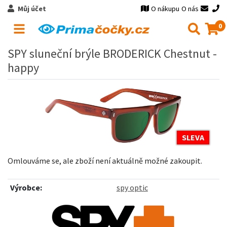
Můj účet
O nákupu
O nás
0
SPY sluneční brýle BRODERICK Chestnut -
happy
SLEVA
Omlouváme se, ale zboží není aktuálně možné zakoupit.
Výrobce:
spy optic