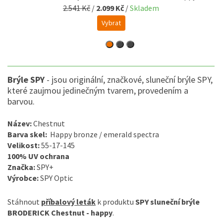
2.541 Kč
/
2.099 Kč
/
Skladem
Vybrat
Brýle SPY
- jsou originální, značkové, sluneční brýle SPY,
které zaujmou jedinečným tvarem, provedením a
barvou.
Název:
Chestnut
Barva skel:
Happy bronze / emerald spectra
Velikost:
55-17-145
100% UV ochrana
Značka:
SPY+
Výrobce:
SPY Optic
Stáhnout
příbalový leták
k produktu
SPY sluneční brýle
BRODERICK Chestnut - happy
.