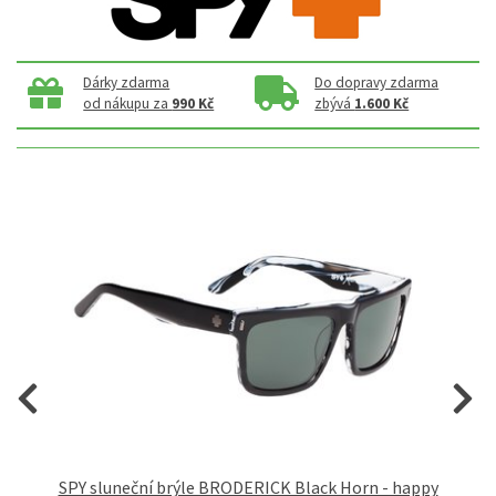
Dárky zdarma
Do dopravy zdarma
od nákupu za
990 Kč
zbývá
1.600 Kč
SPY sluneční brýle BRODERICK Black Horn - happy