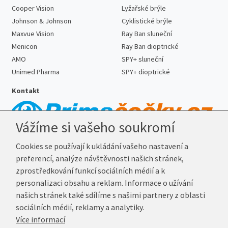
Cooper Vision
Lyžařské brýle
Johnson & Johnson
Cyklistické brýle
Maxvue Vision
Ray Ban sluneční
Menicon
Ray Ban dioptrické
AMO
SPY+ sluneční
Unimed Pharma
SPY+ dioptrické
Kontakt
Vážíme si vašeho soukromí
Telefon:
727 887 352
Cookies se používají k ukládání vašeho nastavení a
E-mail:
info@prima-cocky.cz
preferencí, analýze návštěvnosti našich stránek,
Reklamační adresa
zprostředkování funkcí sociálních médií a k
Andrea Votavová
personalizaci obsahu a reklam. Informace o užívání
Revoluční 1017
našich stránek také sdílíme s našimi partnery z oblasti
290 01 Poděbrady
sociálních médií, reklamy a analytiky.
Více informací