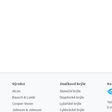
Výrobci
Značkové brýle
Ko
Alcon
Sluneční brýle
Bausch & Lomb
Dioptrické brýle
Te
Cooper Vision
Lyžařské brýle
E-m
Johnson & Johnson
Cyklistické brýle