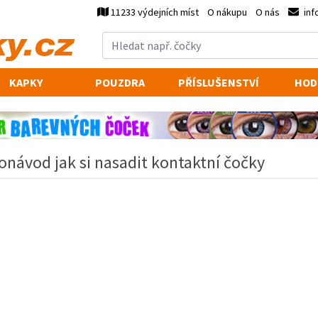
11233 výdejních míst
O nákupu
O nás
inf
KAPKY
POUZDRA
PŘÍSLUŠENSTVÍ
HOD
onávod jak si nasadit kontaktní čočky