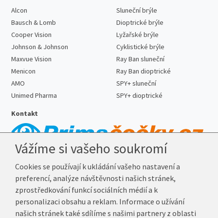
Alcon
Sluneční brýle
Bausch & Lomb
Dioptrické brýle
Cooper Vision
Lyžařské brýle
Johnson & Johnson
Cyklistické brýle
Maxvue Vision
Ray Ban sluneční
Menicon
Ray Ban dioptrické
AMO
SPY+ sluneční
Unimed Pharma
SPY+ dioptrické
Kontakt
Vážíme si vašeho soukromí
Telefon:
727 887 352
Cookies se používají k ukládání vašeho nastavení a
E-mail:
info@prima-cocky.cz
preferencí, analýze návštěvnosti našich stránek,
Reklamační adresa
zprostředkování funkcí sociálních médií a k
Andrea Votavová
personalizaci obsahu a reklam. Informace o užívání
Revoluční 1017
našich stránek také sdílíme s našimi partnery z oblasti