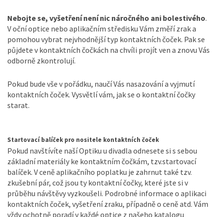
Nebojte se, vyšetření není nic náročného ani bolestivého
.
V oční optice nebo aplikačním středisku Vám změří zrak a
pomohou vybrat nejvhodnější typ kontaktních čoček. Pak se
půjdete v kontaktních čočkách na chvíli projít ven a znovu Vás
odborně zkontrolují.
Pokud bude vše v pořádku, naučí Vás nasazování a vyjmutí
kontaktních čoček. Vysvětlí vám, jak se o kontaktní čočky
starat.
Startovací balíček pro nositele kontaktních čoček
Pokud navštívíte naší Optiku u divadla odnesete si s sebou
základní materiály ke kontaktním čočkám, tzv.startovací
balíček. V ceně aplikačního poplatku je zahrnut také tzv.
zkušební pár, což jsou ty kontaktní čočky, které jste si v
průběhu návštěvy vyzkoušeli. Podrobné informace o aplikaci
kontaktních čoček, vyšetření zraku, případně o ceně atd. Vám
vždy ochotně poradí v každé optice z našeho
katalogu