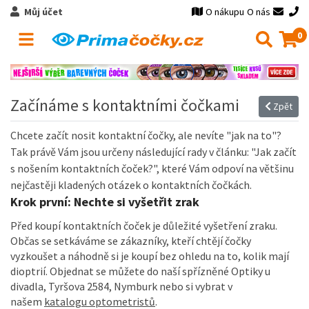
Můj účet
O nákupu
O nás
0
Začínáme s kontaktními čočkami
Zpět
Chcete začít nosit kontaktní čočky, ale nevíte "jak na to"?
Tak právě Vám jsou určeny následující rady v článku: "Jak začít
s nošením kontaktních čoček?", které Vám odpoví na většinu
nejčastěji kladených otázek o kontaktních čočkách.
Krok první: Nechte si vyšetřit zrak
Před koupí kontaktních čoček je důležité vyšetření zraku.
Občas se setkáváme se zákazníky, kteří chtějí čočky
vyzkoušet a náhodně si je koupí bez ohledu na to, kolik mají
dioptrií. Objednat se můžete do naší spřízněné Optiky u
divadla, Tyršova 2584, Nymburk nebo si vybrat v
našem
katalogu optometristů
.