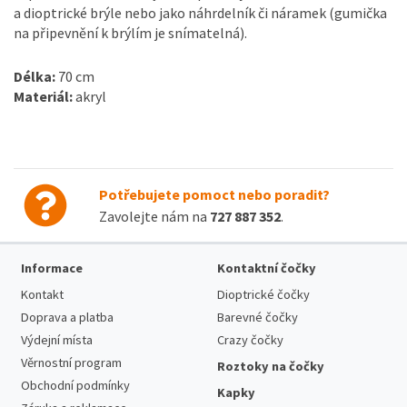
a dioptrické brýle nebo jako náhrdelník či náramek (gumička
na připevnění k brýlím je snímatelná).
Délka:
70 cm
Materiál:
akryl
Potřebujete pomoct nebo poradit?
Zavolejte nám na
727 887 352
.
Informace
Kontaktní čočky
Kontakt
Dioptrické čočky
Doprava a platba
Barevné čočky
Výdejní místa
Crazy čočky
Věrnostní program
Roztoky na čočky
Obchodní podmínky
Kapky