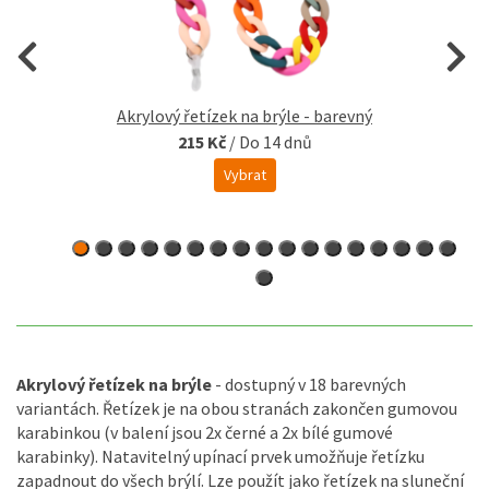
Akrylový řetízek na brýle - barevný
215 Kč
/
Do 14 dnů
Vybrat
Akrylový řetízek na brýle
- dostupný v 18 barevných
variantách. Řetízek je na obou stranách zakončen gumovou
karabinkou (v balení jsou 2x černé a 2x bílé gumové
karabinky). Natavitelný upínací prvek umožňuje řetízku
zapadnout do všech brýlí. Lze použít jako řetízek na sluneční