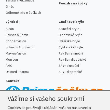
Záruka a reklamace
Pouzdra na čočky
O nás
Odborné info o čočkách
Výrobci
Značkové brýle
Alcon
Sluneční brýle
Bausch & Lomb
Dioptrické brýle
Cooper Vision
Lyžařské brýle
Johnson & Johnson
Cyklistické brýle
Maxvue Vision
Ray Ban sluneční
Menicon
Ray Ban dioptrické
AMO
SPY+ sluneční
Unimed Pharma
SPY+ dioptrické
Kontakt
Vážíme si vašeho soukromí
Telefon:
727 887 352
Cookies se používají k ukládání vašeho nastavení a
E-mail:
info@prima-cocky.cz