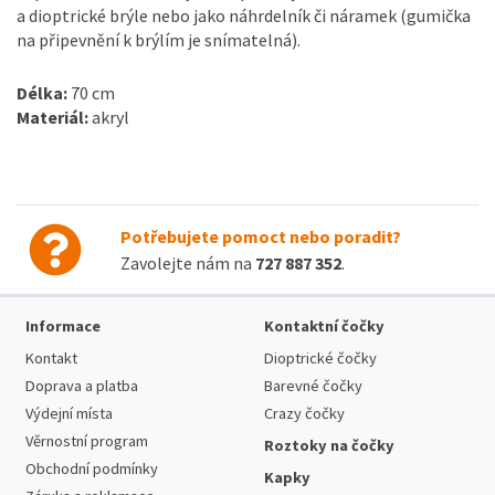
a dioptrické brýle nebo jako náhrdelník či náramek (gumička
na připevnění k brýlím je snímatelná).
Délka:
70 cm
Materiál:
akryl
Potřebujete pomoct nebo poradit?
Zavolejte nám na
727 887 352
.
Informace
Kontaktní čočky
Kontakt
Dioptrické čočky
Doprava a platba
Barevné čočky
Výdejní místa
Crazy čočky
Věrnostní program
Roztoky na čočky
Obchodní podmínky
Kapky