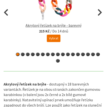
Akrylový řetízek na brýle - barevný
215 Kč
/
Do 14 dnů
Vybrat
Akrylový řetízek na brýle
- dostupný v 18 barevných
variantách. Řetízek je na obou stranách zakončen gumovou
karabinkou (v balení jsou 2x černé a 2x bílé gumové
karabinky). Natavitelný upínací prvek umožňuje řetízku
zapadnout do všech brýlí. Lze použít jako řetízek na sluneční