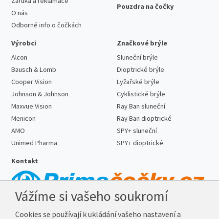
Záruka a reklamace
Pouzdra na čočky
O nás
Odborné info o čočkách
Výrobci
Značkové brýle
Alcon
Sluneční brýle
Bausch & Lomb
Dioptrické brýle
Cooper Vision
Lyžařské brýle
Johnson & Johnson
Cyklistické brýle
Maxvue Vision
Ray Ban sluneční
Menicon
Ray Ban dioptrické
AMO
SPY+ sluneční
Unimed Pharma
SPY+ dioptrické
Kontakt
Vážíme si vašeho soukromí
Telefon:
727 887 352
Cookies se používají k ukládání vašeho nastavení a
E-mail:
info@prima-cocky.cz