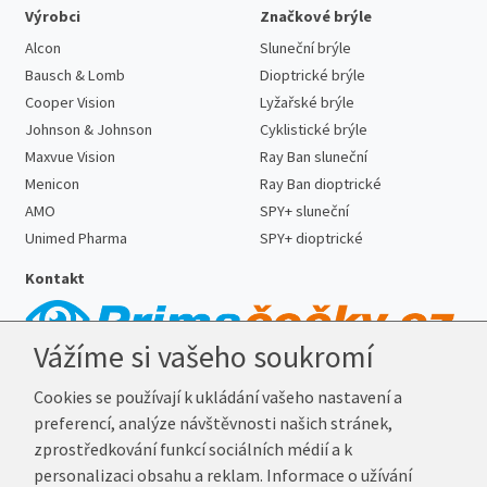
Výrobci
Značkové brýle
Alcon
Sluneční brýle
Bausch & Lomb
Dioptrické brýle
Cooper Vision
Lyžařské brýle
Johnson & Johnson
Cyklistické brýle
Maxvue Vision
Ray Ban sluneční
Menicon
Ray Ban dioptrické
AMO
SPY+ sluneční
Unimed Pharma
SPY+ dioptrické
Kontakt
Vážíme si vašeho soukromí
Telefon:
727 887 352
Cookies se používají k ukládání vašeho nastavení a
E-mail:
info@prima-cocky.cz
preferencí, analýze návštěvnosti našich stránek,
Reklamační adresa
zprostředkování funkcí sociálních médií a k
Andrea Votavová
personalizaci obsahu a reklam. Informace o užívání