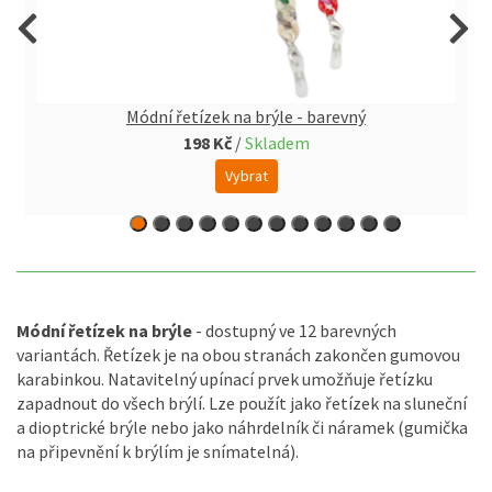
Módní řetízek na brýle - barevný
198 Kč
/
Skladem
Vybrat
Módní řetízek na brýle
- dostupný ve 12 barevných
variantách. Řetízek je na obou stranách zakončen gumovou
karabinkou. Natavitelný upínací prvek umožňuje řetízku
zapadnout do všech brýlí. Lze použít jako řetízek na sluneční
a dioptrické brýle nebo jako náhrdelník či náramek (gumička
na připevnění k brýlím je snímatelná).