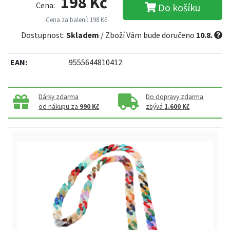
198 Kč
Cena:
Do košíku
Cena za balení: 198 Kč
Dostupnost:
Skladem
/ Zboží Vám bude doručeno
10.8.
EAN:
9555644810412
Dárky zdarma
Do dopravy zdarma
od nákupu za
990 Kč
zbývá
1.600 Kč