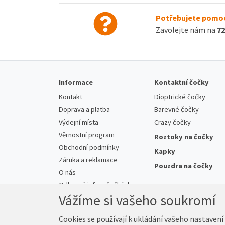
Potřebujete pomoc
Zavolejte nám na
72
Informace
Kontaktní čočky
Kontakt
Dioptrické čočky
Doprava a platba
Barevné čočky
Výdejní místa
Crazy čočky
Věrnostní program
Roztoky na čočky
Obchodní podmínky
Kapky
Záruka a reklamace
Pouzdra na čočky
O nás
Odborné info o čočkách
Vážíme si vašeho soukromí
Cookies se používají k ukládání vašeho nastavení