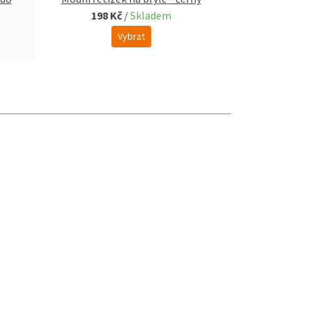
198 Kč
/
Skladem
198 K
Vybrat