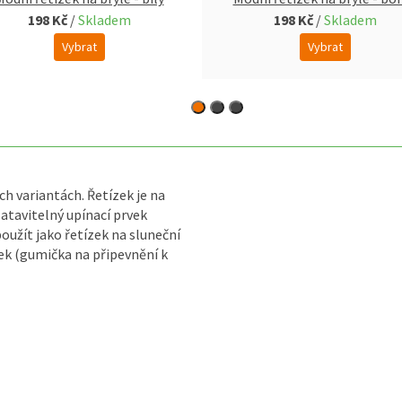
198 Kč
/
Skladem
198 Kč
/
Skladem
Vybrat
Vybrat
h variantách. Řetízek je na
tavitelný upínací prvek
oužít jako řetízek na sluneční
mek (gumička na připevnění k