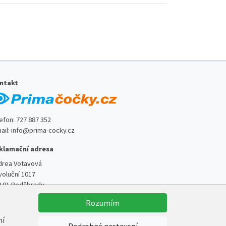
ntakt
lefon:
727 887 352
ail:
info@prima-cocky.cz
klamační adresa
drea Votavová
voluční 1017
0 01 Poděbrady
Rozumím
ní