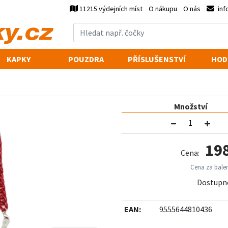
11215 výdejních míst
O nákupu
O nás
inf
KAPKY
POUZDRA
PŘÍSLUŠENSTVÍ
HOD
Množství
19
Cena:
Cena za balen
Dostupn
EAN:
9555644810436