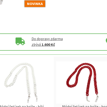
NOVINKA
Do dopravy zdarma
zbývá
1.600 Kč
Módní řetízek na brýle - bílý
Módní řetízek na brýle - bo