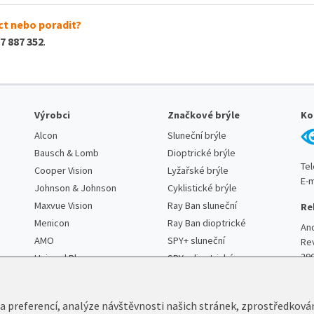
t nebo poradit?
7 887 352
.
Výrobci
Značkové brýle
Ko
Alcon
Sluneční brýle
Bausch & Lomb
Dioptrické brýle
Te
Cooper Vision
Lyžařské brýle
E-m
Johnson & Johnson
Cyklistické brýle
Maxvue Vision
Ray Ban sluneční
Re
Menicon
Ray Ban dioptrické
An
AMO
SPY+ sluneční
Re
29
Unimed Pharma
SPY+ dioptrické
 a preferencí, analýze návštěvnosti našich stránek, zprostředková