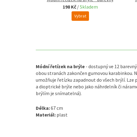
kladem
198 Kč
/
Skladem
at
Vybrat
Módní řetízek na brýle
- dostupný ve 12 barevnýc
obou stranách zakončen gumovou karabinkou. Na
umožňuje řetízku zapadnout do všech brýlí. Lze p
a dioptrické brýle nebo jako náhrdelník či nára
brýlím je snímatelná).
Délka:
67 cm
Materiál:
plast