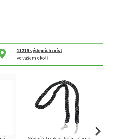
11215
výdejních míst
ve vašem okolí
rdó
Módní řetízek na brýle - černý
Módní řetízek