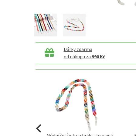
Dárky zdarma
od nákupu za
990 Kč
brýle - zelený
Módní řetízek na brýle - barevný