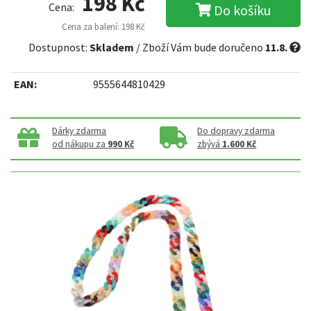
198 Kč
Cena:
Do košíku
Cena za balení: 198 Kč
Dostupnost:
Skladem
/ Zboží Vám bude doručeno
11.8.
EAN:
9555644810429
Dárky zdarma
Do dopravy zdarma
od nákupu za
990 Kč
zbývá
1.600 Kč