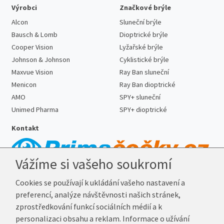
Výrobci
Značkové brýle
Alcon
Sluneční brýle
Bausch & Lomb
Dioptrické brýle
Cooper Vision
Lyžařské brýle
Johnson & Johnson
Cyklistické brýle
Maxvue Vision
Ray Ban sluneční
Menicon
Ray Ban dioptrické
AMO
SPY+ sluneční
Unimed Pharma
SPY+ dioptrické
Kontakt
Vážíme si vašeho soukromí
Telefon:
727 887 352
Cookies se používají k ukládání vašeho nastavení a
E-mail:
info@prima-cocky.cz
preferencí, analýze návštěvnosti našich stránek,
Reklamační adresa
zprostředkování funkcí sociálních médií a k
Andrea Votavová
personalizaci obsahu a reklam. Informace o užívání