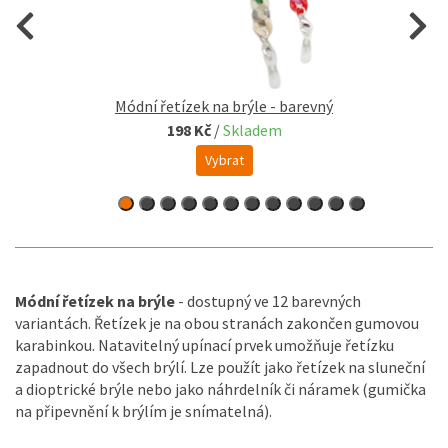
Módní řetízek na brýle - barevný
198 Kč
/
Skladem
Vybrat
Módní řetízek na brýle
- dostupný ve 12 barevných
variantách. Řetízek je na obou stranách zakončen gumovou
karabinkou. Natavitelný upínací prvek umožňuje řetízku
zapadnout do všech brýlí. Lze použít jako řetízek na sluneční
a dioptrické brýle nebo jako náhrdelník či náramek (gumička
na připevnění k brýlím je snímatelná).