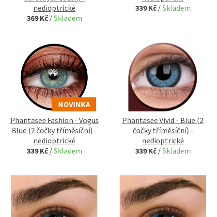
nedioptrické
339 Kč
/
Skladem
369 Kč
/
Skladem
NOVINKA
Phantasee Fashion - Vogus
Phantasee Vivid - Blue (2
Blue (2 čočky tříměsíční) -
čočky tříměsíční) -
nedioptrické
nedioptrické
339 Kč
/
Skladem
339 Kč
/
Skladem