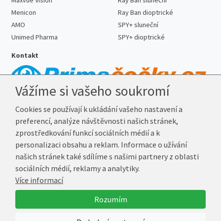
Maxvue Vision
Ray Ban sluneční
Menicon
Ray Ban dioptrické
AMO
SPY+ sluneční
Unimed Pharma
SPY+ dioptrické
Kontakt
Vážíme si vašeho soukromí
Telefon:
727 887 352
Cookies se používají k ukládání vašeho nastavení a
E-mail:
info@prima-cocky.cz
preferencí, analýze návštěvnosti našich stránek,
Reklamační adresa
zprostředkování funkcí sociálních médií a k
Andrea Votavová
personalizaci obsahu a reklam. Informace o užívání
Revoluční 1017
našich stránek také sdílíme s našimi partnery z oblasti
290 01 Poděbrady
sociálních médií, reklamy a analytiky.
Více informací
© 2026 Prima-Čočky.cz
Rozumím
Vytvořil
Marek Kebza