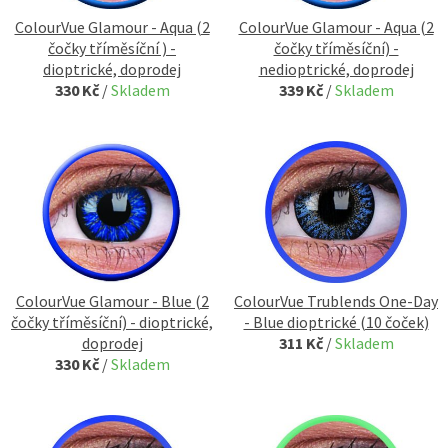
ColourVue Glamour - Aqua (2
ColourVue Glamour - Aqua (2
čočky tříměsíční ) -
čočky tříměsíční) -
dioptrické, doprodej
nedioptrické, doprodej
330 Kč
/
Skladem
339 Kč
/
Skladem
ColourVue Glamour - Blue (2
ColourVue Trublends One-Day
čočky tříměsíční) - dioptrické,
- Blue dioptrické (10 čoček)
doprodej
311 Kč
/
Skladem
330 Kč
/
Skladem