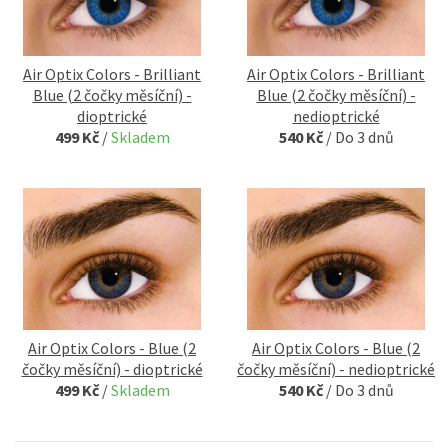
Air Optix Colors - Brilliant
Air Optix Colors - Brilliant
Blue (2 čočky měsíční) -
Blue (2 čočky měsíční) -
dioptrické
nedioptrické
499 Kč
/
Skladem
540 Kč
/
Do 3 dnů
Air Optix Colors - Blue (2
Air Optix Colors - Blue (2
čočky měsíční) - dioptrické
čočky měsíční) - nedioptrické
499 Kč
/
Skladem
540 Kč
/
Do 3 dnů