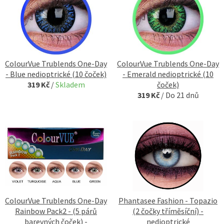
ColourVue Trublends One-Day
ColourVue Trublends One-Day
- Blue nedioptrické (10 čoček)
- Emerald nedioptrické (10
319 Kč
/
Skladem
čoček)
319 Kč
/
Do 21 dnů
ColourVue Trublends One-Day
Phantasee Fashion - Topazio
Rainbow Pack2 - (5 párů
(2 čočky tříměsíční) -
barevných čoček) -
nedioptrické