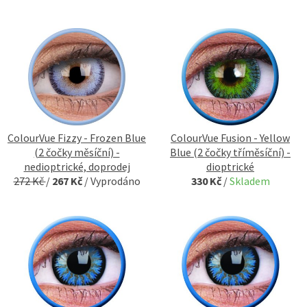
ColourVue Fizzy - Frozen Blue
ColourVue Fusion - Yellow
(2 čočky měsíční) -
Blue (2 čočky tříměsíční) -
nedioptrické, doprodej
dioptrické
272 Kč
/
267 Kč
/
Vyprodáno
330 Kč
/
Skladem