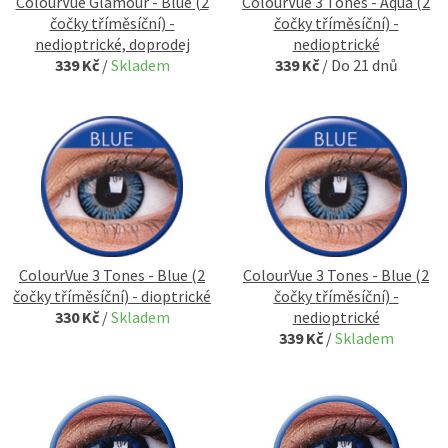
ColourVue Glamour - Blue (2
ColourVue 3 Tones - Aqua (2
čočky tříměsíční) -
čočky tříměsíční) -
nedioptrické, doprodej
nedioptrické
339 Kč
/
Skladem
339 Kč
/
Do 21 dnů
ColourVue 3 Tones - Blue (2
ColourVue 3 Tones - Blue (2
čočky tříměsíční) - dioptrické
čočky tříměsíční) -
330 Kč
/
Skladem
nedioptrické
339 Kč
/
Skladem